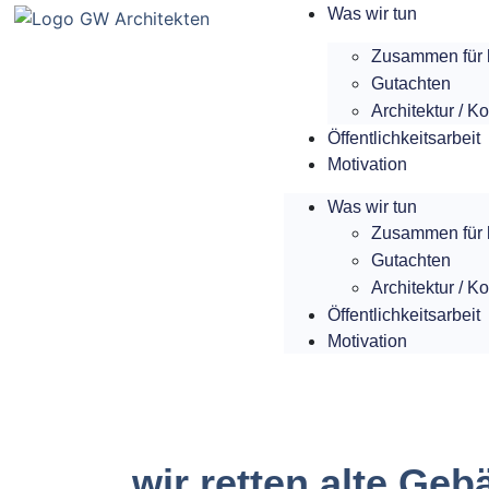
Was wir tun
Gut in der Umse
Zusammen für 
Der richtige, substanzschone
Gutachten
Architektur / K
Bausubstanz
Öffentlichkeitsarbeit
Motivation
Was wir tun
Zusammen für 
Gutachten
Architektur / K
Öffentlichkeitsarbeit
Motivation
wir retten alte Ge