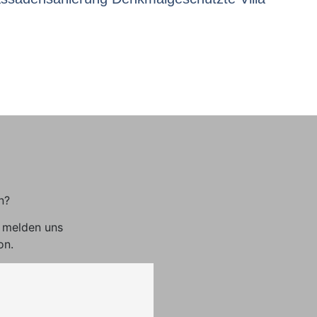
n?
r melden uns
on.